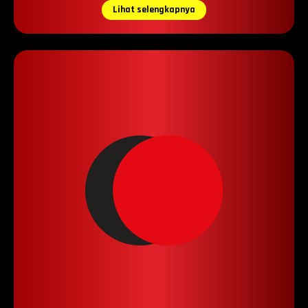
Lihat selengkapnya