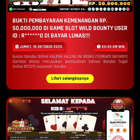
BUKTI PEMBAYARAN KEMENANGAN RP.
50,000,000 DI GAME SLOT WILD BOUNTY USER
ID : R******O DI BAYAR LUNAS!!!
JUMAT, 10 OKTOBER 2025
09:40 AM WIB
Bukan Bandar Online KALENG KALENG INI BOSKU (TERBUKTI BAYAR!!!)
Gambar diatas merupakan pembuktian bahwa Bandar Togel
Online RDTOTO bukanlah Bandar . . .
Lihat selengkapnya