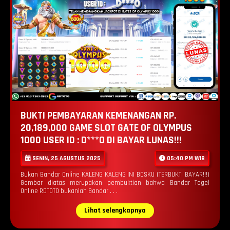
BUKTI PEMBAYARAN KEMENANGAN RP.
20,189,000 GAME SLOT GATE OF OLYMPUS
1000 USER ID : D***O DI BAYAR LUNAS!!!
SENIN, 25 AGUSTUS 2025
05:40 PM WIB
Bukan Bandar Online KALENG KALENG INI BOSKU (TERBUKTI BAYAR!!!)
Gambar diatas merupakan pembuktian bahwa Bandar Togel
Online RDTOTO bukanlah Bandar . . .
Lihat selengkapnya