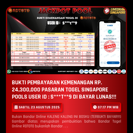
BUKTI PEMBAYARAN KEMENANGAN RP.
24,300,000 PASARAN TOGEL SINGAPORE
POOLS USER ID : S***T**9 DI BAYAR LUNAS!!!
SABTU, 23 AGUSTUS 2025
07:17 PM WIB
Bukan Bandar Online KALENG KALENG INI BOSKU (TERBUKTI BAYAR!!!)
Gambar diatas merupakan pembuktian bahwa Bandar Togel
Online RDTOTO bukanlah Bandar . . .