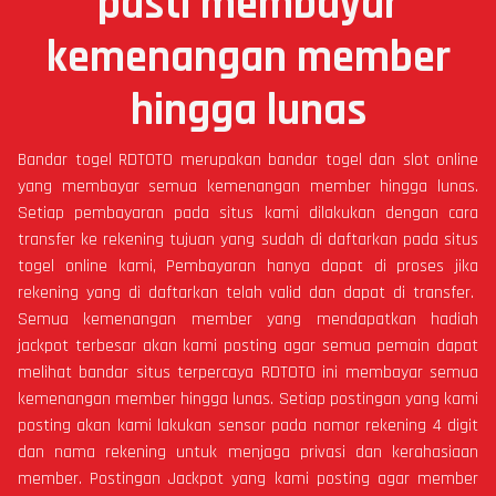
pasti membayar
kemenangan member
hingga lunas
Bandar togel RDTOTO merupakan bandar togel dan slot online
yang membayar semua kemenangan member hingga lunas.
Setiap pembayaran pada situs kami dilakukan dengan cara
transfer ke rekening tujuan yang sudah di daftarkan pada situs
togel online kami, Pembayaran hanya dapat di proses jika
rekening yang di daftarkan telah valid dan dapat di transfer.
Semua kemenangan member yang mendapatkan hadiah
jackpot terbesar akan kami posting agar semua pemain dapat
melihat bandar situs terpercaya RDTOTO ini membayar semua
kemenangan member hingga lunas. Setiap postingan yang kami
posting akan kami lakukan sensor pada nomor rekening 4 digit
dan nama rekening untuk menjaga privasi dan kerahasiaan
member. Postingan Jackpot yang kami posting agar member