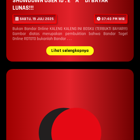
SHOWDOWN USER ID : E**A** DI BAYAR
LUNAS!!!
SABTU, 19 JULI 2025
07:40 PM WIB
Bukan Bandar Online KALENG KALENG INI BOSKU (TERBUKTI BAYAR!!!)
Gambar diatas merupakan pembuktian bahwa Bandar Togel
Online RDTOTO bukanlah Bandar . . .
Lihat selengkapnya