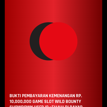
BUKTI PEMBAYARAN KEMENANGAN RP.
10,000,000 GAME SLOT WILD BOUNTY